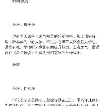
哈利·波特
星座：狮子座
你有着天跌落下来当被盖的乐观性格，加上话头醒
尾，轻易成为中心人物。不过小心锋芒太露会惹人妒忌。
谦虚有礼、学懂听人意见有助提升魅力。王者之气，最适
合在《星尘传说》中成为招招克敌的至强战士。
赫敏
星座：处女座
不论长辈还是同辈，都被你勤奋上进、乖巧守规则的
性格所吸引，不过有时太过表现自己只会弄巧反拙，令人