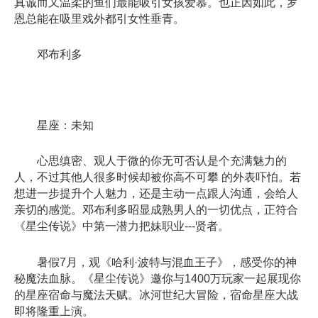
真诚而又温柔的鱼们最能吸引女孩爱慕。也正因如此，罗
恩总能在吸里戏外都引女性垂青。
邓布利多
星座：未知
心思缜密、观人于微的你无可否认是个充满魅力的
人，不过其他人很多时候却被你高不可攀 的外表吓怕。若
想进一步提升个人魅力，还是主动一点跟人沟通，会给人
亲切的感觉。邓布利多昭显成熟男人的一切优点，正符合
《星尘传说》中第一潜力把妹职业---贤者。
暑假7月，观《哈利·波特与混血王子》，感受你的神
秘魔法血脉。《星尘传说》邀你与1400万玩家一起展现你
的星座宿命与魔法天赋。冰河世纪大冒险，宿命星座大战
即将隆重上演。