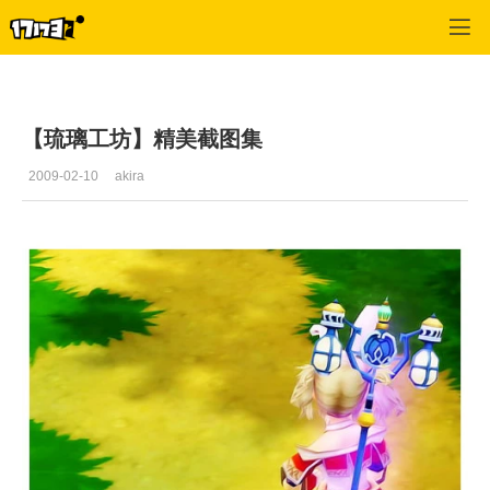
星尘传说
>
公告
>
正文
【琉璃工坊】精美截图集
2009-02-10
akira