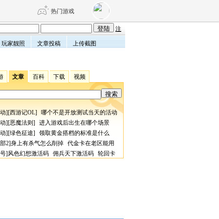
热门游戏
注
玩家靓照
文章投稿
上传截图
DNF
传奇4
游
文章
百科
下载
视频
剑网3旗舰版
新天龙八部
动
][
西游记OL
]
哪个不是开放测试当天的活动
自由
诛仙世界
仙剑世界
动
][
恶魔法则
]
进入游戏后出生在哪个场景
动
][
绿色征途
]
领取黄金搭档的标准是什么
部2
]
身上有杀气怎么削掉
代金卡在老区能用
号
]
风色幻想激活码
佣兵天下激活码
轮回卡