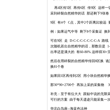
再4区传5区 再传6区 传9区 这样一
采到碎裂自然精华的话 那还剩下9张卷
9区 有4个 C点，其中2个距离比较远
例：如果运气中等 剩下8个采集证 换
可在9区 走 D-C-C-C-C-C-C-C
次随机若出自然精华的话，那数目是 1-1-
出率还是满大的 有60-80%.这样得3
然后在用碎裂的自然精华传回8区换 诡
换81个卷
如果回1区再传到2区 用小块自然精华
那30*90=2700个 再加上采的采集物 3
补充：至于有位大大 跟贴中说的无限采
可行的方案 由于每天遗迹只能采集一次
华北白鸟座--海蓝色法神