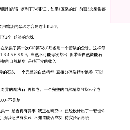
切顺利的话 该剩下7-8张证，如果1区采的好 前面3次采集都
 要用黯淡的念珠才容易连上BUFF。
到了2个 黯淡的念珠
-A 路线 在采集了第一次C和第5次C后各用一个黯淡的念珠。这样每
3-4-5-6-8-9-9。当然不可能每次都出 但带着自然聚能石
0+完整的自然精华 是很正常的收入
异的石头 一个完整的自然精华 直接分碎裂精华换卷 可以
换奇异的魔法石 再换卷。一个完整的自然精华可换90个卷
000+不是梦
集** 是否真有其事 我正在研究中 已经设计出了一套也许
 所以还没有实践 不知道能否成功 待实验后再说