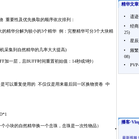
精华文章
遗迹
宝物 重要性及优先换取的顺序依次排列：
经商
使更大的精华分解为较小的3个精华 例：完整精华可分3个大块精
25)
星辰
使随机采集到自然精华的几率大大提高)
频繁
08)
UFF加一层，且BUFF时间重置初始值：14秒或9秒）
PV
这个是可以重复使用的 不仅仅是用来最后回一区换物资卷 中
D*1
播客·Vlo
 b*N(一个小块的自然精华换一个念珠，念珠是一次性物品）
最新视频