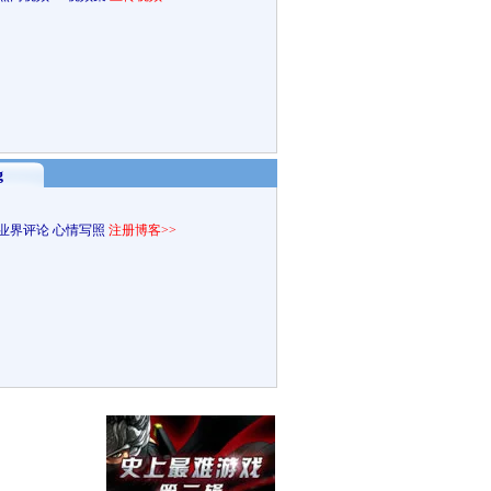
g
业界评论
心情写照
注册博客>>