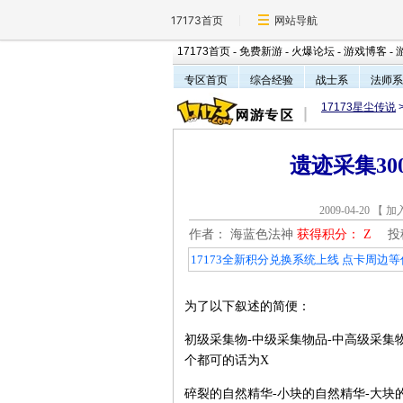
17173首页
网站导航
17173首页
-
免费新游
-
火爆论坛
-
游戏博客
-
专区首页
综合经验
战士系
法师系
17173星尘传说
遗迹采集30
2009-04-20 【
加
作者： 海蓝色法神
获得积分：
Z
投
17173全新积分兑换系统上线 点卡周边等
为了以下叙述的简便：
初级采集物-中级采集物品-中高级采集物
个都可的话为X
碎裂的自然精华-小块的自然精华-大块的自