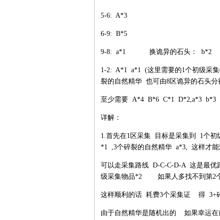
5-6: A*3
6-9: B*5
9-8: a*1 换诡异的石头： b*2
1-2: A*1 a*1 (这里需要的1个初级采
裂的自然精华 也可由8区诡异的石头分
至少需要 A*4 B*6 C*1 D*2,a*3 b*3
详解：
1.首先在1区采集 目标是采集到 1个初级
*1 ,3个碎裂的自然精华 a*3, 这
可以走采集路线 D-C-C-D-A 这是
级采集物品*2 如果人多找不到第2个D点
这样顺利的话 耗费3个采集证 得 3+碎裂
由于自然精华是随机出的 如果幸运在前2