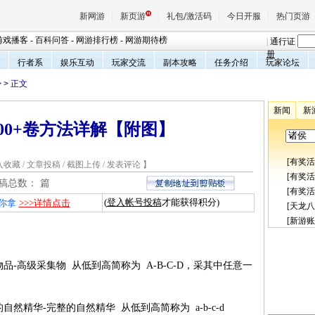
新网游
新页游
礼包/激活码
今日开服
热门页游
游戏播客
-
百科问答
-
网游排行榜
-
网游期待榜
|
通行证
册
行者系
娱乐互动
玩家交流
副本攻略
任务介绍
玩家论坛
>
> 正文
魔兽
新闻
新
00+卷方法详解【附图】
天堂
[
有奖活
入收藏
/
文章投稿
/
截图上传
/
发表评论
】
王权与
[
有奖活
稿总数：
篇
[
有奖活
(
登入帐号投稿
才能获得积分)
你拿
>>>详情点击
[
天龙八
[
新游账
品-高级采集物 从低到高简称为 A-B-C-D，采其中任意一
然精华-完整的自然精华 从低到高简称为 a-b-c-d