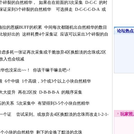
个碎裂的自然精华， 如果在在前面的3次采集 D-C-C 的时
采到3个碎裂的自然精华 可选择走 D-C-C-C-D-A 或
辛德梅拉的恩赐BUFF的积累 中间每次都随机出自然精华的数目
论坛热点·
华还是比较好出的 这样耗费4个采集证 应该可以采出3个碎裂的自
考虑多耗一张证再次采集或干脆放弃4区换黯淡的念珠或2区
收入也会锐减
精华也没采出~~！ 你该干嘛干嘛去吧~!
初级 6个中级 1个高级，3个或3个以上小块自然精华
提升 再在2区按 D-B-B-B-A 的顺序采集
能石的关系 5次采集中 有望得到3-5个小块自然精华
玩家
照
个证 尝试采到。或放弃去4区换黯淡的念珠而改走1-2-1-
留2个小块的自然精华 剩下的全换了黯淡的念珠